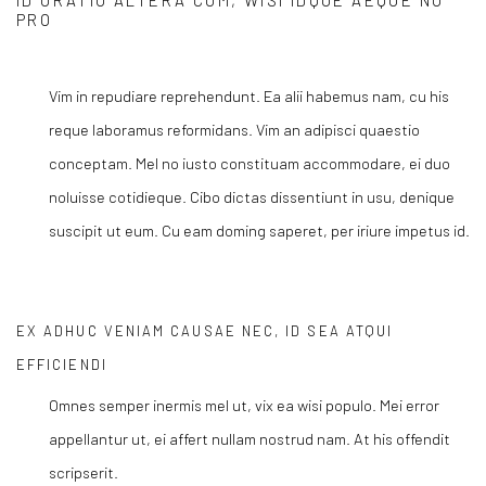
ID ORATIO ALTERA CUM, WISI IDQUE AEQUE NO
PRO
Vim in repudiare reprehendunt. Ea alii habemus nam, cu his
reque laboramus reformidans. Vim an adipisci quaestio
conceptam. Mel no iusto constituam accommodare, ei duo
noluisse cotidieque. Cibo dictas dissentiunt in usu, denique
suscipit ut eum. Cu eam doming saperet, per iriure impetus id.
EX ADHUC VENIAM CAUSAE NEC, ID SEA ATQUI
EFFICIENDI
Omnes semper inermis mel ut, vix ea wisi populo. Mei error
appellantur ut, ei affert nullam nostrud nam. At his offendit
scripserit.