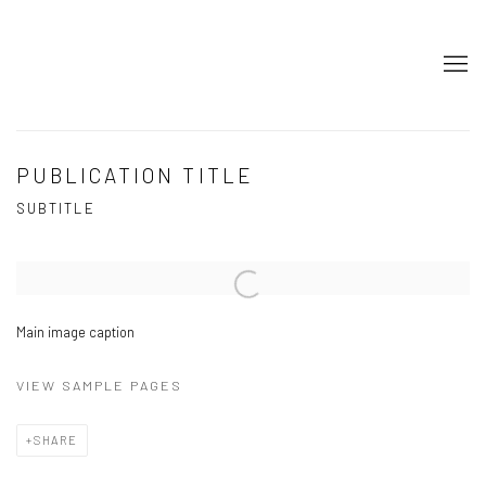
PUBLICATION TITLE
SUBTITLE
Open a larger version of the following image in a popup:
Main image caption
VIEW SAMPLE PAGES
SHARE