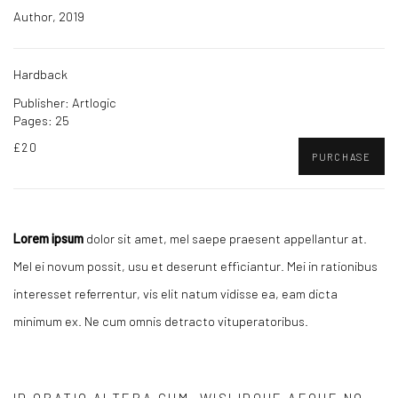
Author, 2019
Hardback
Publisher: Artlogic
Pages: 25
£20
PURCHASE
Lorem ipsum
dolor sit amet, mel saepe praesent appellantur at.
Mel ei novum possit, usu et deserunt efficiantur. Mei in rationibus
interesset referrentur, vis elit natum vidisse ea, eam dicta
minimum ex. Ne cum omnis detracto vituperatoribus.